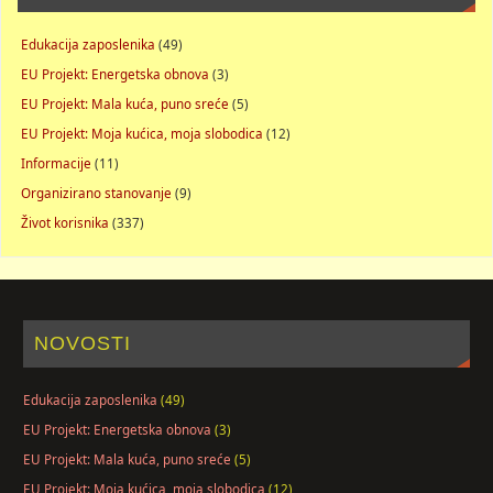
Edukacija zaposlenika
(49)
EU Projekt: Energetska obnova
(3)
EU Projekt: Mala kuća, puno sreće
(5)
EU Projekt: Moja kućica, moja slobodica
(12)
Informacije
(11)
Organizirano stanovanje
(9)
Život korisnika
(337)
NOVOSTI
Edukacija zaposlenika
(49)
EU Projekt: Energetska obnova
(3)
EU Projekt: Mala kuća, puno sreće
(5)
EU Projekt: Moja kućica, moja slobodica
(12)