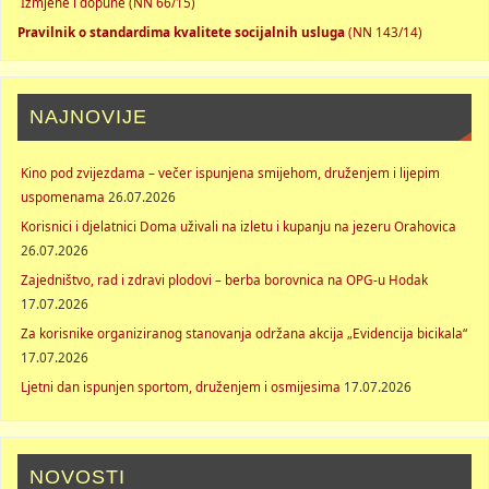
Izmjene i dopune (NN 66/15)
Pravilnik o standardima kvalitete socijalnih usluga
(NN 143/14)
NAJNOVIJE
Kino pod zvijezdama – večer ispunjena smijehom, druženjem i lijepim
uspomenama
26.07.2026
Korisnici i djelatnici Doma uživali na izletu i kupanju na jezeru Orahovica
26.07.2026
Zajedništvo, rad i zdravi plodovi – berba borovnica na OPG-u Hodak
17.07.2026
Za korisnike organiziranog stanovanja održana akcija „Evidencija bicikala“
17.07.2026
Ljetni dan ispunjen sportom, druženjem i osmijesima
17.07.2026
NOVOSTI