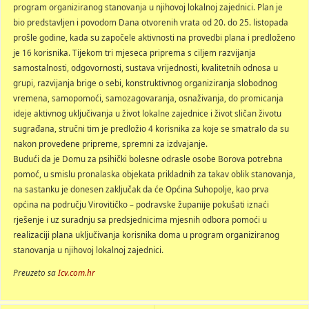
program organiziranog stanovanja u njihovoj lokalnoj zajednici. Plan je
bio predstavljen i povodom Dana otvorenih vrata od 20. do 25. listopada
prošle godine, kada su započele aktivnosti na provedbi plana i predloženo
je 16 korisnika. Tijekom tri mjeseca priprema s ciljem razvijanja
samostalnosti, odgovornosti, sustava vrijednosti, kvalitetnih odnosa u
grupi, razvijanja brige o sebi, konstruktivnog organiziranja slobodnog
vremena, samopomoći, samozagovaranja, osnaživanja, do promicanja
ideje aktivnog uključivanja u život lokalne zajednice i život sličan životu
sugrađana, stručni tim je predložio 4 korisnika za koje se smatralo da su
nakon provedene pripreme, spremni za izdvajanje.
Budući da je Domu za psihički bolesne odrasle osobe Borova potrebna
pomoć, u smislu pronalaska objekata prikladnih za takav oblik stanovanja,
na sastanku je donesen zaključak da će Općina Suhopolje, kao prva
općina na području Virovitičko – podravske županije pokušati iznaći
rješenje i uz suradnju sa predsjednicima mjesnih odbora pomoći u
realizaciji plana uključivanja korisnika doma u program organiziranog
stanovanja u njihovoj lokalnoj zajednici.
Preuzeto sa
Icv.com.hr