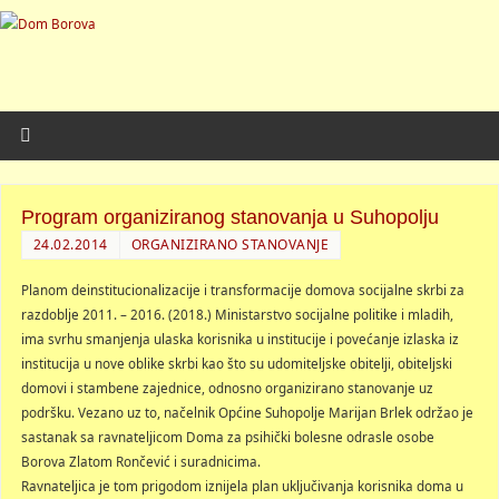
Program organiziranog stanovanja u Suhopolju
24.02.2014
ORGANIZIRANO STANOVANJE
Planom deinstitucionalizacije i transformacije domova socijalne skrbi za
razdoblje 2011. – 2016. (2018.) Ministarstvo socijalne politike i mladih,
ima svrhu smanjenja ulaska korisnika u institucije i povećanje izlaska iz
institucija u nove oblike skrbi kao što su udomiteljske obitelji, obiteljski
domovi i stambene zajednice, odnosno organizirano stanovanje uz
podršku. Vezano uz to, načelnik Općine Suhopolje Marijan Brlek održao je
sastanak sa ravnateljicom Doma za psihički bolesne odrasle osobe
Borova Zlatom Rončević i suradnicima.
Ravnateljica je tom prigodom iznijela plan uključivanja korisnika doma u