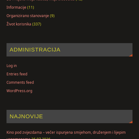
Informacije
(11)
Organizirano stanovanje
(9)
Život korisnika
(337)
ADMINISTRACIJA
Log in
Entries feed
Comments feed
WordPress.org
NAJNOVIJE
Kino pod zvijezdama – večer ispunjena smijehom, druženjem i lijepim
uspomenama
26.07.2026