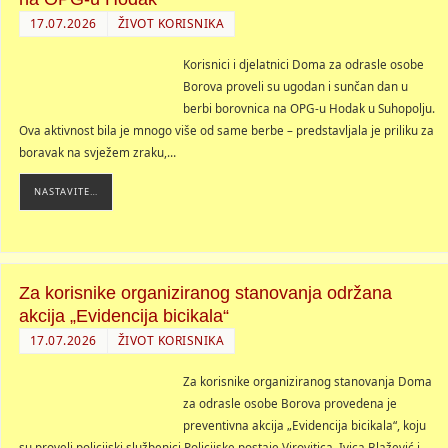
17.07.2026
ŽIVOT KORISNIKA
Korisnici i djelatnici Doma za odrasle osobe
Borova proveli su ugodan i sunčan dan u
berbi borovnica na OPG-u Hodak u Suhopolju.
Ova aktivnost bila je mnogo više od same berbe – predstavljala je priliku za
boravak na svježem zraku,…
NASTAVITE…
Za korisnike organiziranog stanovanja održana
akcija „Evidencija bicikala“
17.07.2026
ŽIVOT KORISNIKA
Za korisnike organiziranog stanovanja Doma
za odrasle osobe Borova provedena je
preventivna akcija „Evidencija bicikala“, koju
su proveli policijski službenici Policijske postaje Virovitica, Ivica Blažević i