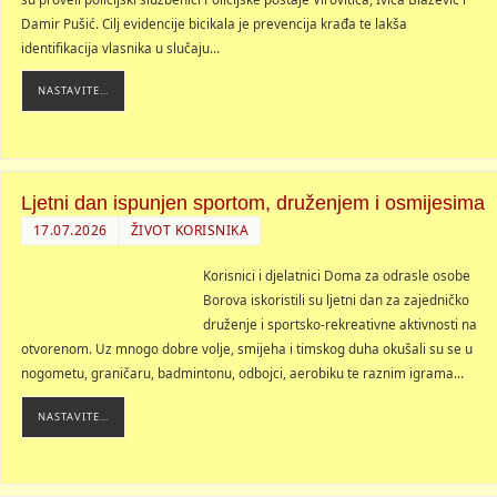
Damir Pušić. Cilj evidencije bicikala je prevencija krađa te lakša
identifikacija vlasnika u slučaju…
NASTAVITE…
Ljetni dan ispunjen sportom, druženjem i osmijesima
17.07.2026
ŽIVOT KORISNIKA
Korisnici i djelatnici Doma za odrasle osobe
Borova iskoristili su ljetni dan za zajedničko
druženje i sportsko-rekreativne aktivnosti na
otvorenom. Uz mnogo dobre volje, smijeha i timskog duha okušali su se u
nogometu, graničaru, badmintonu, odbojci, aerobiku te raznim igrama…
NASTAVITE…