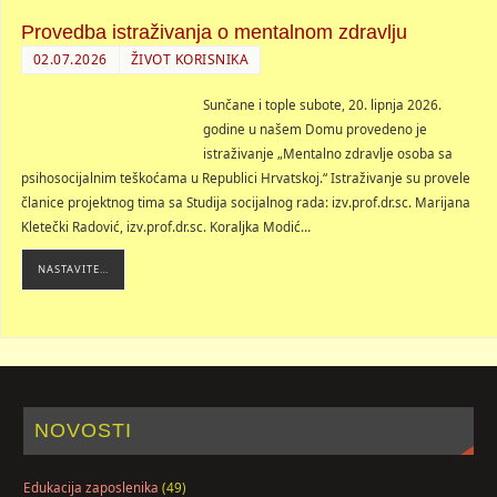
Provedba istraživanja o mentalnom zdravlju
02.07.2026
ŽIVOT KORISNIKA
Sunčane i tople subote, 20. lipnja 2026.
godine u našem Domu provedeno je
istraživanje „Mentalno zdravlje osoba sa
psihosocijalnim teškoćama u Republici Hrvatskoj.“ Istraživanje su provele
članice projektnog tima sa Studija socijalnog rada: izv.prof.dr.sc. Marijana
Kletečki Radović, izv.prof.dr.sc. Koraljka Modić…
NASTAVITE…
NOVOSTI
Edukacija zaposlenika
(49)