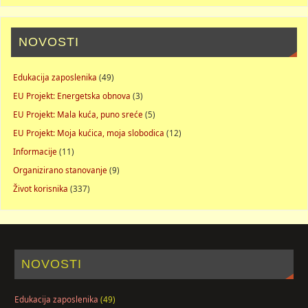
NOVOSTI
Edukacija zaposlenika
(49)
EU Projekt: Energetska obnova
(3)
EU Projekt: Mala kuća, puno sreće
(5)
EU Projekt: Moja kućica, moja slobodica
(12)
Informacije
(11)
Organizirano stanovanje
(9)
Život korisnika
(337)
NOVOSTI
Edukacija zaposlenika
(49)