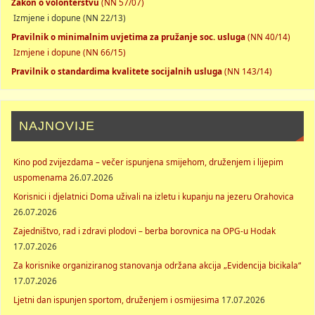
Zakon o volonterstvu
(NN 57/07)
Izmjene i dopune (NN 22/13)
Pravilnik o minimalnim uvjetima za pružanje soc. usluga
(NN 40/14)
Izmjene i dopune (NN 66/15)
Pravilnik o standardima kvalitete socijalnih usluga
(NN 143/14)
NAJNOVIJE
Kino pod zvijezdama – večer ispunjena smijehom, druženjem i lijepim
uspomenama
26.07.2026
Korisnici i djelatnici Doma uživali na izletu i kupanju na jezeru Orahovica
26.07.2026
Zajedništvo, rad i zdravi plodovi – berba borovnica na OPG-u Hodak
17.07.2026
Za korisnike organiziranog stanovanja održana akcija „Evidencija bicikala“
17.07.2026
Ljetni dan ispunjen sportom, druženjem i osmijesima
17.07.2026