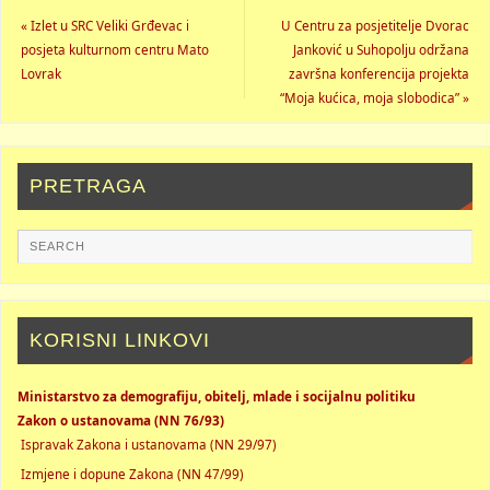
«
Izlet u SRC Veliki Grđevac i
U Centru za posjetitelje Dvorac
posjeta kulturnom centru Mato
Janković u Suhopolju održana
Lovrak
završna konferencija projekta
“Moja kućica, moja slobodica”
»
PRETRAGA
KORISNI LINKOVI
Ministarstvo za demografiju, obitelj, mlade i socijalnu politiku
Zakon o ustanovama (NN 76/93)
Ispravak Zakona i ustanovama (NN 29/97)
Izmjene i dopune Zakona (NN 47/99)