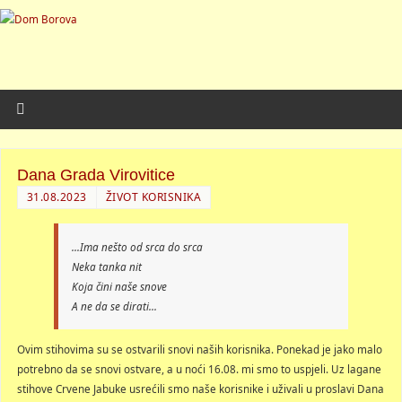
Dana Grada Virovitice
31.08.2023
ŽIVOT KORISNIKA
…Ima nešto od srca do srca
Neka tanka nit
Koja čini naše snove
A ne da se dirati…
Ovim stihovima su se ostvarili snovi naših korisnika. Ponekad je jako malo
potrebno da se snovi ostvare, a u noći 16.08. mi smo to uspjeli. Uz lagane
stihove Crvene Jabuke usrećili smo naše korisnike i uživali u proslavi Dana