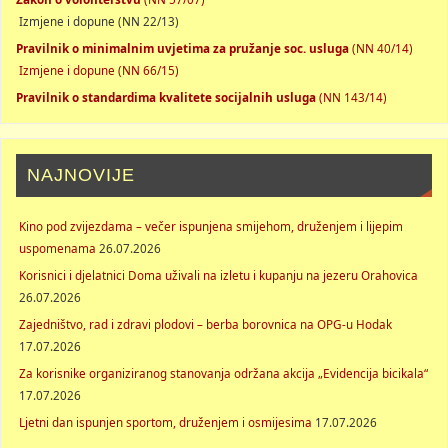
Izmjene i dopune (NN 22/13)
Pravilnik o minimalnim uvjetima za pružanje soc. usluga
(NN 40/14)
Izmjene i dopune (NN 66/15)
Pravilnik o standardima kvalitete socijalnih usluga
(NN 143/14)
NAJNOVIJE
Kino pod zvijezdama – večer ispunjena smijehom, druženjem i lijepim
uspomenama
26.07.2026
Korisnici i djelatnici Doma uživali na izletu i kupanju na jezeru Orahovica
26.07.2026
Zajedništvo, rad i zdravi plodovi – berba borovnica na OPG-u Hodak
17.07.2026
Za korisnike organiziranog stanovanja održana akcija „Evidencija bicikala“
17.07.2026
Ljetni dan ispunjen sportom, druženjem i osmijesima
17.07.2026