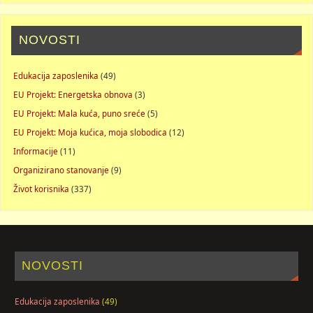
NOVOSTI
Edukacija zaposlenika
(49)
EU Projekt: Energetska obnova
(3)
EU Projekt: Mala kuća, puno sreće
(5)
EU Projekt: Moja kućica, moja slobodica
(12)
Informacije
(11)
Organizirano stanovanje
(9)
Život korisnika
(337)
NOVOSTI
Edukacija zaposlenika
(49)