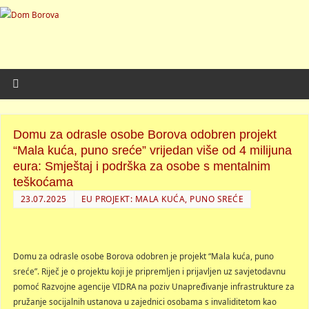
Domu za odrasle osobe Borova odobren projekt
“Mala kuća, puno sreće” vrijedan više od 4 milijuna
eura: Smještaj i podrška za osobe s mentalnim
teškoćama
23.07.2025
EU PROJEKT: MALA KUĆA, PUNO SREĆE
Domu za odrasle osobe Borova odobren je projekt “Mala kuća, puno
sreće”. Riječ je o projektu koji je pripremljen i prijavljen uz savjetodavnu
pomoć Razvojne agencije VIDRA na poziv Unapređivanje infrastrukture za
pružanje socijalnih ustanova u zajednici osobama s invaliditetom kao