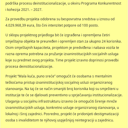
podrška procesu deinstitucionalizacije, u okviru Programa Konkurentnost
i kohezija 2021. – 2027.
Za provedbu projekta odobrena su bespovratna sredstva u iznosu od
4.029.968,39 eura, što čini intenzitet potpore od 100 posto.
U sklopu projektnog prijedloga bit će izgrađena i opremljena četiri
smještajna objekta te preuređen i opremljen stan za ukupno 24 korisnika.
Osim smještajnih kapaciteta, projektom je predviđena i nabava vozila te
razna oprema potrebna za pružanje izvaninstitucijskih socijalnih usluga
koje su predmet ovog projekta. Time projekt izravno doprinosi provedbi
procesa deinstitucionalizacije.
Projekt “Mala kuća, puno sreće” omogućit će osobama s mentalnim
teškoćama pristup izvaninstitucijskoj socijalnoj usluzi organiziranog
stanovanja. Na taj će se način smanjiti broj korisnika koji su smješteni u
institucije te će se djelovati preventivno u sprječavanju institucionalizacije.
Ulaganja u socijalnu infrastrukturu izravno će omogućiti širenje mreže
izvaninstitucijskih usluga, konkretno usluge organiziranog stanovanja, u
lokalnoj i široj zajednici. Posredno, projekt će pridonijeti destigmatizaciji
osoba s invaliditetom te njihovoj uspješnijoj reintegraciji u zajednicu.