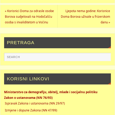
«
Korisnici Doma za odrasle osobe
Ljepota nema godine: Korisnice
Borova sudjelovali na Hodočašću
Doma Borova uživale u frizerskom
osoba s invaliditetom u Voćinu
danu
»
PRETRAGA
KORISNI LINKOVI
Ministarstvo za demografiju, obitelj, mlade i socijalnu politiku
Zakon o ustanovama (NN 76/93)
Ispravak Zakona i ustanovama (NN 29/97)
Izmjene i dopune Zakona (NN 47/99)