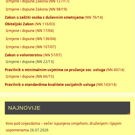
Izmjene i dopune Zakona (NN 127/17)
Izmjene i dopune Zakona (NN 98/19)
Zakon o zaštiti osoba s duševnim smetnjama
(NN 76/14)
Obiteljski Zakon
(NN 116/03)
Izmjene i dopune (NN 17/04)
Izmjene i dopune (NN 136/04)
Izmjene i dopune (NN 107/07)
Zakon o volonterstvu
(NN 57/07)
Izmjene i dopune (NN 22/13)
Pravilnik o minimalnim uvjetima za pružanje soc. usluga
(NN 40/14)
Izmjene i dopune (NN 66/15)
Pravilnik o standardima kvalitete socijalnih usluga
(NN 143/14)
NAJNOVIJE
Kino pod zvijezdama – večer ispunjena smijehom, druženjem i lijepim
uspomenama
26.07.2026