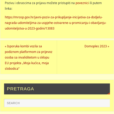
Pozivu i obrascima za prijavu možete pristupiti na
poveznici
ili putem
linka:
https://mrosp.gov.hr/javni-poziv-za-prikupljanje-inicijativa-za-dodjelu-
nagrada-udomiteljima-za-uspjehe-ostvarene-u-promicanju-i-obavljanju-
udomiteljstva-u-2023-godini/13083
«
Isporuka kombi vozila sa
Domoples 2023
»
podiznom platformom za prijevoz
osoba sa invaliditetom u sklopu
EU projekta „Moja kućica, moja
slobodica“
PRETRAGA