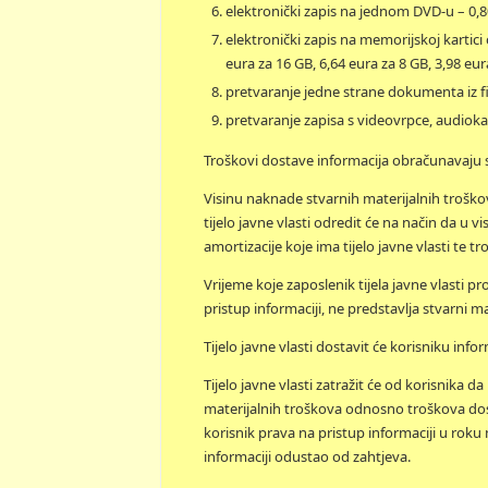
elektronički zapis na jednom DVD-u – 0,8
elektronički zapis na memorijskoj kartici 
eura za 16 GB, 6,64 eura za 8 GB, 3,98 eur
pretvaranje jedne strane dokumenta iz fiz
pretvaranje zapisa s videovrpce, audiokaze
Troškovi dostave informacija obračunavaju
Visinu naknade stvarnih materijalnih troško
tijelo javne vlasti odredit će na način da u 
amortizacije koje ima tijelo javne vlasti te t
Vrijeme koje zaposlenik tijela javne vlasti p
pristup informaciji, ne predstavlja stvarni ma
Tijelo javne vlasti dostavit će korisniku info
Tijelo javne vlasti zatražit će od korisnika d
materijalnih troškova odnosno troškova dost
korisnik prava na pristup informaciji u roku 
informaciji odustao od zahtjeva.