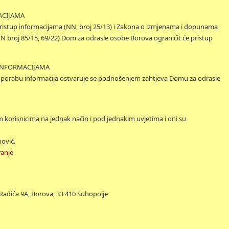
ACIJAMA
ristup informacijama (NN, broj 25/13) i Zakona o izmjenama i dopunama
N broj 85/15, 69/22) Dom za odrasle osobe Borova ograničit će pristup
 INFORMACIJAMA
uporabu informacija ostvaruje se podnošenjem zahtjeva Domu za odrasle
 korisnicima na jednak način i pod jednakim uvjetima i oni su
nović.
ranje
adića 9A, Borova, 33 410 Suhopolje