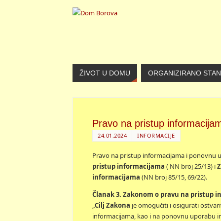
ŽIVOT U DOMU
ORGANIZIRANO STA
Pravo na pristup informacija
24.01.2024
INFORMACIJE
Pravo na pristup informacijama i ponovnu u
pristup informacijama
( NN broj 25/13) i
Z
informacijama
(NN broj 85/15, 69/22).
Članak 3. Zakonom o pravu na pristup inf
„
Cilj Zakona
je omogućiti i osigurati ostv
informacijama, kao i na ponovnu uporabu in