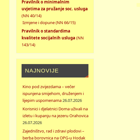
Pravilnik o minimalnim
uvjetima za pružanje soc. usluga
(NN 40/14)
Izmjene i dopune (NN 66/15)
Pravilnik o standardima
kvalitete socijalnih usluga
(NN
143/14)
NAJNOVIJE
Kino pod zvijezdama – večer
ispunjena smijehom, druženjem i
lijepim uspomenama
26.07.2026
Korisnici i djelatnici Doma uživali na
izletu i kupanju na jezeru Orahovica
26.07.2026
Zajedništvo, rad i zdravi plodovi –
berba borovnica na OPG-u Hodak