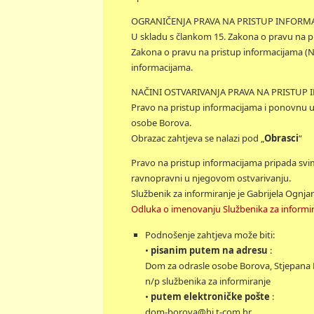
OGRANIČENJA PRAVA NA PRISTUP INFORM
U skladu s člankom 15. Zakona o pravu na p
Zakona o pravu na pristup informacijama (N
informacijama.
NAČINI OSTVARIVANJA PRAVA NA PRISTUP
Pravo na pristup informacijama i ponovnu 
osobe Borova.
Obrazac zahtjeva se nalazi pod „
Obrasci
“
Pravo na pristup informacijama pripada svim
ravnopravni u njegovom ostvarivanju.
Službenik za informiranje je Gabrijela Ognja
Odluka o imenovanju Službenika za informi
Podnošenje zahtjeva može biti:
•
pisanim putem na adresu
:
Dom za odrasle osobe Borova, Stjepana R
n/p službenika za informiranje
•
putem elektroničke pošte
:
dom-borova@hi.t-com.hr