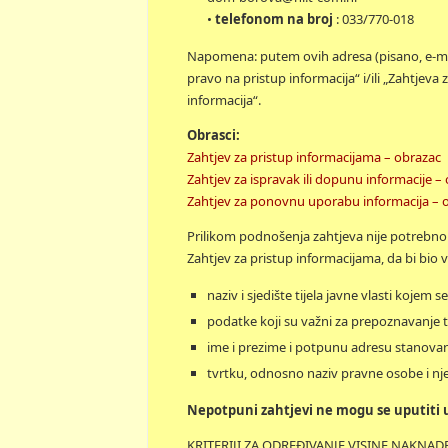
•
telefonom na broj
: 033/770-018
Napomena: putem ovih adresa (pisano, e-mai
pravo na pristup informacija“ i/ili „Zahtjev
informacija“.
Obrasci:
Zahtjev za pristup informacijama – obrazac
Zahtjev za ispravak ili dopunu informacije –
Zahtjev za ponovnu uporabu informacija – 
Prilikom podnošenja zahtjeva nije potrebno
Zahtjev za pristup informacijama, da bi bio 
naziv i sjedište tijela javne vlasti kojem 
podatke koji su važni za prepoznavanje t
ime i prezime i potpunu adresu stanovanj
tvrtku, odnosno naziv pravne osobe i nje
Nepotpuni zahtjevi ne mogu se uputiti 
KRITERIJI ZA ODREĐIVANJE VISINE NAKNA