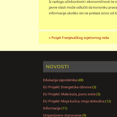
Iz razloga učinkovitosti i ekonomičnosti te o
javne vlasti može odlučiti da korisniku pra
informacije ukoliko isti ne prelaze iznos od 6
«
Posjet Franjevačkog svjetovnog reda
NOVOSTI
Edukacija zaposlenika
(49)
EU Projekt: Energetska obnova
(3)
EU Projekt: Mala kuća, puno sreće
(5)
EU Projekt: Moja kućica, moja slobodica
(12)
Informacije
(11)
Organizirano stanovanje
(9)