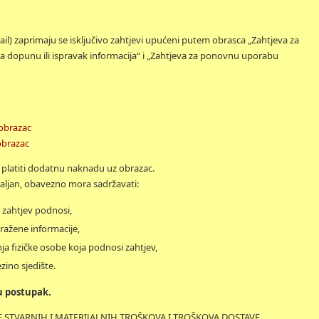
l) zaprimaju se isključivo zahtjevi upućeni putem obrasca „Zahtjeva za
a za dopunu ili ispravak informacija“ i „Zahtjeva za ponovnu uporabu
 obrazac
obrazac
 platiti dodatnu naknadu uz obrazac.
valjan, obavezno mora sadržavati:
se zahtjev podnosi,
ražene informacije,
a fizičke osobe koja podnosi zahtjev,
zino sjedište.
u postupak.
DE STVARNIH I MATERIJALNIH TROŠKOVA I TROŠKOVA DOSTAVE