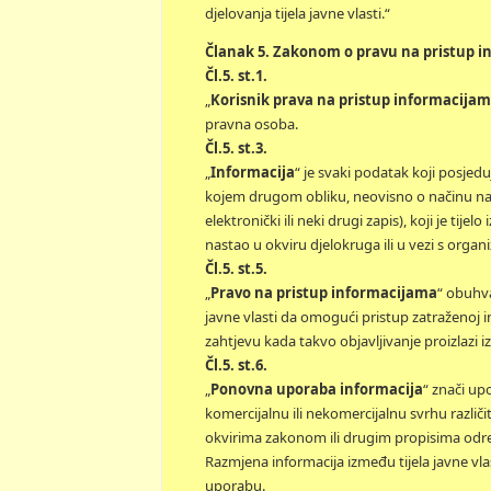
djelovanja tijela javne vlasti.“
Članak 5. Zakonom o pravu na pristup inf
Čl.5. st.1.
„
Korisnik prava na pristup informacija
pravna osoba.
Čl.5. st.3.
„
Informacija
“ je svaki podatak koji posjeduj
kojem drugom obliku, neovisno o načinu na ko
elektronički ili neki drugi zapis), koji je tije
nastao u okviru djelokruga ili u vezi s organi
Čl.5. st.5.
„
Pravo na pristup informacijama
“ obuhva
javne vlasti da omogući pristup zatraženoj 
zahtjevu kada takvo objavljivanje proizlazi
Čl.5. st.6.
„
Ponovna uporaba informacija
“ znači upo
komercijalnu ili nekomercijalnu svrhu različi
okvirima zakonom ili drugim propisima odre
Razmjena informacija između tijela javne vla
uporabu.