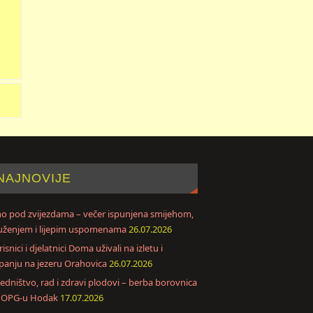
NAJNOVIJE
no pod zvijezdama – večer ispunjena smijehom,
uženjem i lijepim uspomenama
26.07.2026
isnici i djelatnici Doma uživali na izletu i
panju na jezeru Orahovica
26.07.2026
jedništvo, rad i zdravi plodovi – berba borovnica
 OPG-u Hodak
17.07.2026