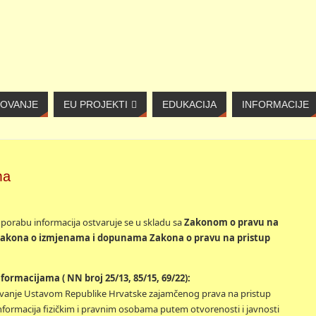
NOVANJE
EU PROJEKTI
EDUKACIJA
INFORMACIJE
ma
porabu informacija ostvaruje se u skladu sa
Zakonom o pravu na
akona o izmjenama i dopunama Zakona o pravu na pristup
ormacijama ( NN broj 25/13, 85/15, 69/22):
arivanje Ustavom Republike Hrvatske zajamčenog prava na pristup
formacija fizičkim i pravnim osobama putem otvorenosti i javnosti