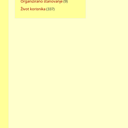
Organizirano stanovanje
(9)
Život korisnika
(337)