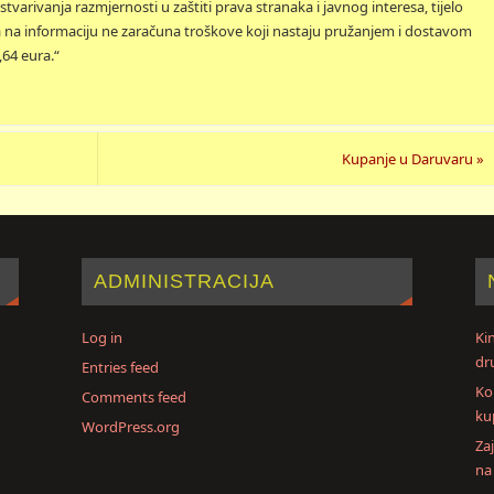
stvarivanja razmjernosti u zaštiti prava stranaka i javnog interesa, tijelo
va na informaciju ne zaračuna troškove koji nastaju pružanjem i dostavom
,64 eura.“
Kupanje u Daruvaru
»
ADMINISTRACIJA
Log in
Ki
dr
Entries feed
Kor
Comments feed
ku
WordPress.org
Za
na