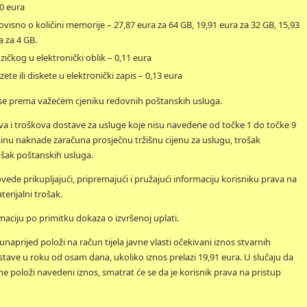
0 eura
ovisno o količini memorije – 27,87 eura za 64 GB, 19,91 eura za 32 GB, 15,93
a za 4 GB.
ičkog u elektronički oblik – 0,11 eura
te ili diskete u elektronički zapis – 0,13 eura
 se prema važećem cjeniku redovnih poštanskih usluga.
va i troškova dostave za usluge koje nisu navedene od točke 1 do točke 9
visinu naknade zaračuna prosječnu tržišnu cijenu za uslugu, trošak
rošak poštanskih usluga.
rovede prikupljajući, pripremajući i pružajući informaciju korisniku prava na
terijalni trošak.
rmaciju po primitku dokaza o izvršenoj uplati.
a unaprijed položi na račun tijela javne vlasti očekivani iznos stvarnih
ave u roku od osam dana, ukoliko iznos prelazi 19,91 eura. U slučaju da
ne položi navedeni iznos, smatrat će se da je korisnik prava na pristup