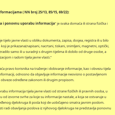
ormacijama ( NN broj 25/13, 85/15, 69/22):
ma i ponovnu uporabu informacija
“ je svaka domaća ili strana fizička i
e tijelo javne vlasti u obliku dokumenta, zapisa, dosjea, registra ili u bilo
ji je prikazana(napisani, nacrtani, tiskani, snimljeni, magnetni, optički,
lo izradilo samo ili u suradnji s drugim tijelima ili dobilo od druge osobe, a
zacijom i radom tijela javne vlasti.“
ća pravo korisnika na traženje i dobivanje informacije, kao i obvezu tijela
informaciji, odnosno da objavljuje informacije neovisno o postavljenom
 iz obveze određene zakonom ili drugim propisom.
rabu informacija tijela javne vlasti od strane fizičkih ili pravnih osoba, u
tu od izvorne svrhe za koje su informacije nastale, a koja se ostvaruje u
đenog djelokruga ili posla koji de uobičajeno smatra javnim poslom.
sti radi obavljanja poslova iz njihovog djelokruga ne predstavlja ponovnu