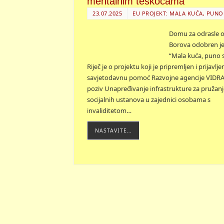
mentalnim teškoćama
23.07.2025
EU PROJEKT: MALA KUĆA, PUNO
Domu za odrasle 
Borova odobren je
“Mala kuća, puno s
Riječ je o projektu koji je pripremljen i prijavlje
savjetodavnu pomoć Razvojne agencije VIDRA
poziv Unapređivanje infrastrukture za pružanj
socijalnih ustanova u zajednici osobama s
invaliditetom…
NASTAVITE…