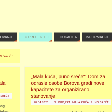
NOVANJE
EU PROJEKTI
EDUKACIJA
INFORMACIJE
NO SREĆE
„Mala kuća, puno sreće“: Dom za
ala
odrasle osobe Borova gradi nove
kapacitete za organizirano
stanovanje
 SREĆE
20.04.2026
EU PROJEKT: MALA KUĆA, PUNO SREĆE
nog
iteljem