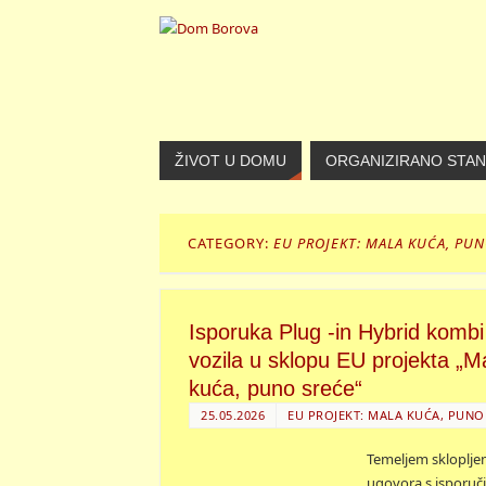
ŽIVOT U DOMU
ORGANIZIRANO STA
CATEGORY:
EU PROJEKT: MALA KUĆA, PU
Isporuka Plug -in Hybrid kombi
vozila u sklopu EU projekta „M
kuća, puno sreće“
25.05.2026
EU PROJEKT: MALA KUĆA, PUNO
Temeljem skloplje
ugovora s isporuč