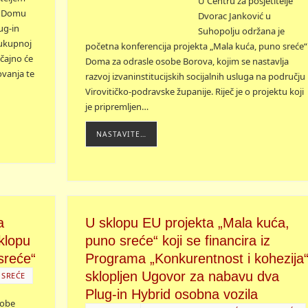
U Centru za posjetitelje
, Domu
Dvorac Janković u
ug-in
Suhopolju održana je
 ukupnoj
početna konferencija projekta „Mala kuća, puno sreće“
ačajno će
Doma za odrasle osobe Borova, kojim se nastavlja
ovanja te
razvoj izvaninstitucijskih socijalnih usluga na području
Virovitičko-podravske županije. Riječ je o projektu koji
je pripremljen…
NASTAVITE…
a
U sklopu EU projekta „Mala kuća,
klopu
puno sreće“ koji se financira iz
sreće“
Programa „Konkurentnost i kohezija
sklopljen Ugovor za nabavu dva
 SREĆE
Plug-in Hybrid osobna vozila
sobe