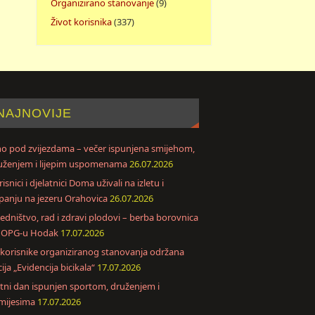
Organizirano stanovanje
(9)
Život korisnika
(337)
NAJNOVIJE
no pod zvijezdama – večer ispunjena smijehom,
uženjem i lijepim uspomenama
26.07.2026
isnici i djelatnici Doma uživali na izletu i
panju na jezeru Orahovica
26.07.2026
jedništvo, rad i zdravi plodovi – berba borovnica
 OPG-u Hodak
17.07.2026
 korisnike organiziranog stanovanja održana
ija „Evidencija bicikala“
17.07.2026
etni dan ispunjen sportom, druženjem i
mijesima
17.07.2026