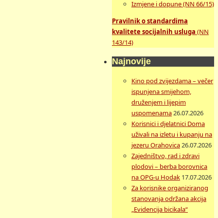
Izmjene i dopune (NN 66/15)
Pravilnik o standardima
kvalitete socijalnih usluga
(NN
143/14)
Najnovije
Kino pod zvijezdama – večer
ispunjena smijehom,
druženjem i lijepim
uspomenama
26.07.2026
Korisnici i djelatnici Doma
uživali na izletu i kupanju na
jezeru Orahovica
26.07.2026
Zajedništvo, rad i zdravi
plodovi – berba borovnica
na OPG-u Hodak
17.07.2026
Za korisnike organiziranog
stanovanja održana akcija
„Evidencija bicikala“