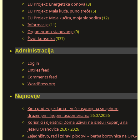
EU Projekt: Energetska obnova
(3)
EU Projekt: Mala kuća, puno sreće
(5)
EU Projekt: Moja kućica, moja slobodica
(12)
Informacije
(11)
Organizirano stanovanje
(9)
Život korisnika
(337)
Administracija
Log in
Entries feed
Comments feed
WordPress.org
Najnovije
Kino pod zvijezdama – večer ispunjena smijehom,
druženjem i lijepim uspomenama
26.07.2026
Korisnici i djelatnici Doma uživali na izletu i kupanju na
jezeru Orahovica
26.07.2026
Zajedništvo, rad i zdravi plodovi – berba borovnica na OPG-