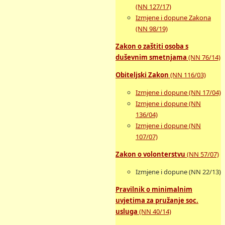
(NN 127/17)
Izmjene i dopune Zakona
(NN 98/19)
Zakon o zaštiti osoba s
duševnim smetnjama
(NN 76/14)
Obiteljski Zakon
(NN 116/03)
Izmjene i dopune (NN 17/04)
Izmjene i dopune (NN
136/04)
Izmjene i dopune (NN
107/07)
Zakon o volonterstvu
(NN 57/07)
Izmjene i dopune (NN 22/13)
Pravilnik o minimalnim
uvjetima za pružanje soc.
usluga
(NN 40/14)