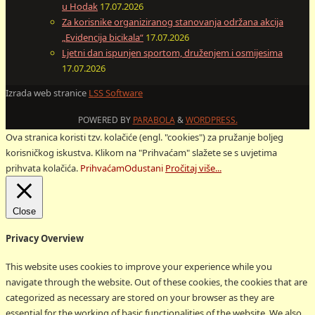
u Hodak
17.07.2026
Za korisnike organiziranog stanovanja održana akcija
„Evidencija bicikala“
17.07.2026
Ljetni dan ispunjen sportom, druženjem i osmijesima
17.07.2026
Izrada web stranice
LSS Software
POWERED BY
PARABOLA
&
WORDPRESS.
Ova stranica koristi tzv. kolačiće (engl. "cookies") za pružanje boljeg
korisničkog iskustva. Klikom na "Prihvaćam" slažete se s uvjetima
prihvata kolačića.
Prihvaćam
Odustani
Pročitaj više...
Close
Privacy Overview
This website uses cookies to improve your experience while you
navigate through the website. Out of these cookies, the cookies that are
categorized as necessary are stored on your browser as they are
essential for the working of basic functionalities of the website. We also