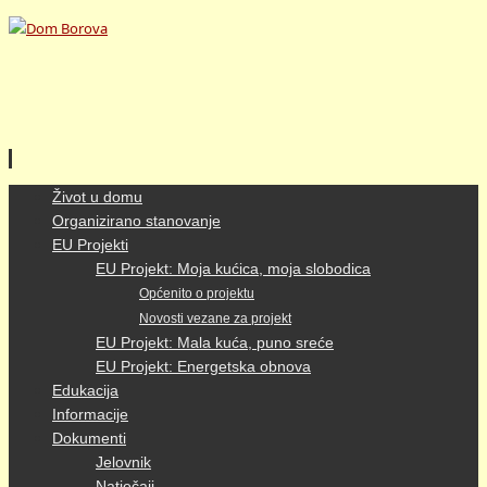
Skip
Život u domu
to
Organizirano stanovanje
content
EU Projekti
EU Projekt: Moja kućica, moja slobodica
Općenito o projektu
Novosti vezane za projekt
EU Projekt: Mala kuća, puno sreće
EU Projekt: Energetska obnova
Edukacija
Informacije
Dokumenti
Jelovnik
Natječaji