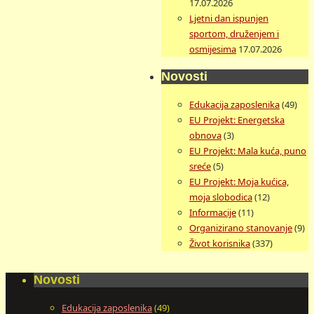
17.07.2026
Ljetni dan ispunjen
sportom, druženjem i
osmijesima
17.07.2026
Novosti
Edukacija zaposlenika
(49)
EU Projekt: Energetska
obnova
(3)
EU Projekt: Mala kuća, puno
sreće
(5)
EU Projekt: Moja kućica,
moja slobodica
(12)
Informacije
(11)
Organizirano stanovanje
(9)
Život korisnika
(337)
Novosti
Edukacija zaposlenika
(49)