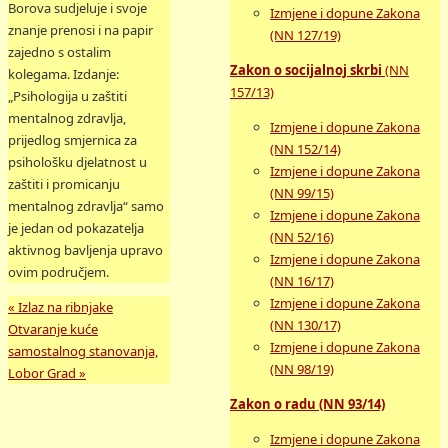
Borova sudjeluje i svoje
Izmjene i dopune Zakona
znanje prenosi i na papir
(NN 127/19)
zajedno s ostalim
Zakon o socijalnoj skrbi
(NN
kolegama. Izdanje:
157/13)
„Psihologija u zaštiti
mentalnog zdravlja,
Izmjene i dopune Zakona
prijedlog smjernica za
(NN 152/14)
psihološku djelatnost u
Izmjene i dopune Zakona
zaštiti i promicanju
(NN 99/15)
mentalnog zdravlja“ samo
Izmjene i dopune Zakona
je jedan od pokazatelja
(NN 52/16)
aktivnog bavljenja upravo
Izmjene i dopune Zakona
ovim područjem.
(NN 16/17)
Izmjene i dopune Zakona
«
Izlaz na ribnjake
(NN 130/17)
Otvaranje kuće
Izmjene i dopune Zakona
samostalnog stanovanja,
(NN 98/19)
Lobor Grad
»
Zakon o radu (NN 93/14)
Izmjene i dopune Zakona