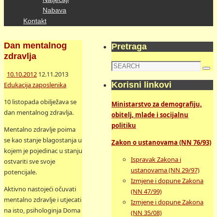
Nabava
Kontakt
Dan mentalnog
Pretraga
zdravlja
Search
Sea
10.10.2012
12.11.2013
for:
Korisni linkovi
Edukacija zaposlenika
10 listopada obilježava se
Ministarstvo za demografiju,
dan mentalnog zdravlja.
obitelj, mlade i socijalnu
politiku
Mentalno zdravlje poima
se kao stanje blagostanja u
Zakon o ustanovama (NN 76/93)
kojem je pojedinac u stanju
Ispravak Zakona i
ostvariti sve svoje
ustanovama (NN 29/97)
potencijale.
Izmjene i dopune Zakona
Aktivno nastojeći očuvati
(NN 47/99)
mentalno zdravlje i utjecati
Izmjene i dopune Zakona
na isto, psihologinja Doma
(NN 35/08)