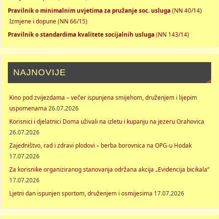
Pravilnik o minimalnim uvjetima za pružanje soc. usluga
(NN 40/14)
Izmjene i dopune (NN 66/15)
Pravilnik o standardima kvalitete socijalnih usluga
(NN 143/14)
NAJNOVIJE
Kino pod zvijezdama – večer ispunjena smijehom, druženjem i lijepim
uspomenama
26.07.2026
Korisnici i djelatnici Doma uživali na izletu i kupanju na jezeru Orahovica
26.07.2026
Zajedništvo, rad i zdravi plodovi – berba borovnica na OPG-u Hodak
17.07.2026
Za korisnike organiziranog stanovanja održana akcija „Evidencija bicikala“
17.07.2026
Ljetni dan ispunjen sportom, druženjem i osmijesima
17.07.2026