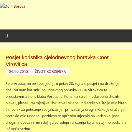
Posjet korisnika cjelodnevnog boravka Coor
Virovitica
04.10.2012
ŽIVOT KORISNIKA
Po prvi puta, no ne i posljednji, u petak 28. rujna u posjet i na druženje
došli su nam korisnici poludnevnog boravka COOR Virovitica te
predstavnica Lions kluba Vereucha. Korisnici su se međusobno družili,
pjevali, plesali, razmjenjivali iskustva i sklapali prijateljstva što je vrlo bitan
čimbenik za poticanje socijalizacije i prihvaćanja drugih. Kako je druženje
proteklo vrlo ugodno i pozitivno te općenito utjecalo na korisnike, jedni
drugima obećali smo i daljnju suradnju i druženja koju nastojimo podići na
još veću razinu.