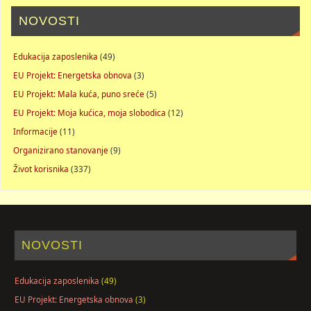
NOVOSTI
Edukacija zaposlenika
(49)
EU Projekt: Energetska obnova
(3)
EU Projekt: Mala kuća, puno sreće
(5)
EU Projekt: Moja kućica, moja slobodica
(12)
Informacije
(11)
Organizirano stanovanje
(9)
Život korisnika
(337)
NOVOSTI
Edukacija zaposlenika
(49)
EU Projekt: Energetska obnova
(3)