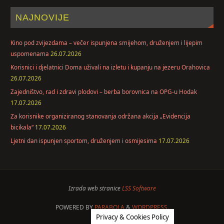
NAJNOVIJE
Kino pod zvijezdama – večer ispunjena smijehom, druženjem i lijepim
uspomenama
26.07.2026
Korisnici i djelatnici Doma uživali na izletu i kupanju na jezeru Orahovica
26.07.2026
Zajedništvo, rad i zdravi plodovi – berba borovnica na OPG-u Hodak
17.07.2026
Za korisnike organiziranog stanovanja održana akcija „Evidencija
bicikala“
17.07.2026
Ljetni dan ispunjen sportom, druženjem i osmijesima
17.07.2026
Izrada web stranice
LSS Software
POWERED BY
PARABOLA
&
WORDPRESS.
Privacy & Cookies Policy