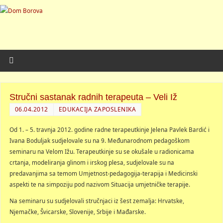
Stručni sastanak radnih terapeuta – Veli Iž
06.04.2012
EDUKACIJA ZAPOSLENIKA
Od 1. – 5. travnja 2012. godine radne terapeutkinje Jelena Pavlek Bardić i
Ivana Boduljak sudjelovale su na 9. Međunarodnom pedagoškom
seminaru na Velom Ižu. Terapeutkinje su se okušale u radionicama
crtanja, modeliranja glinom i irskog plesa, sudjelovale su na
predavanjima sa temom Umjetnost-pedagogija-terapija i Medicinski
aspekti te na simpoziju pod nazivom Situacija umjetničke terapije.
Na seminaru su sudjelovali stručnjaci iz šest zemalja: Hrvatske,
Njemačke, Švicarske, Slovenije, Srbije i Mađarske.