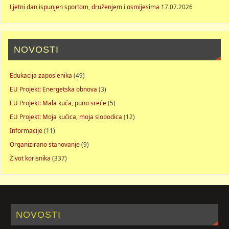
Ljetni dan ispunjen sportom, druženjem i osmijesima
17.07.2026
NOVOSTI
Edukacija zaposlenika
(49)
EU Projekt: Energetska obnova
(3)
EU Projekt: Mala kuća, puno sreće
(5)
EU Projekt: Moja kućica, moja slobodica
(12)
Informacije
(11)
Organizirano stanovanje
(9)
Život korisnika
(337)
NOVOSTI